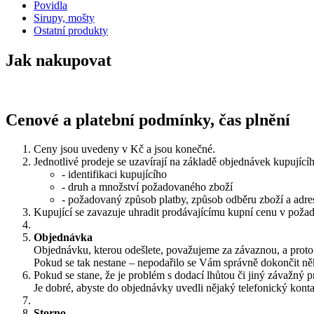
Povidla
Sirupy, mošty
Ostatní produkty
Jak nakupovat
Cenové a platební podmínky, čas plnění
Ceny jsou uvedeny v Kč a jsou konečné.
Jednotlivé prodeje se uzavírají na základě objednávek kupující
- identifikaci kupujícího
- druh a množství požadovaného zboží
- požadovaný způsob platby, způsob odběru zboží a adre
Kupující se zavazuje uhradit prodávajícímu kupní cenu v poža
Objednávka
Objednávku, kterou odešlete, považujeme za závaznou, a prot
Pokud se tak nestane – nepodařilo se Vám správně dokončit n
Pokud se stane, že je problém s dodací lhůtou či jiný závažný
Je dobré, abyste do objednávky uvedli nějaký telefonický kont
Storno