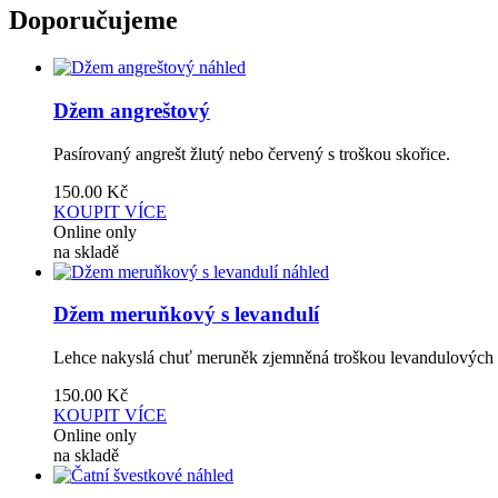
Doporučujeme
náhled
Džem angreštový
Pasírovaný angrešt žlutý nebo červený s troškou skořice.
150.00
Kč
KOUPIT
VÍCE
Online only
na skladě
náhled
Džem meruňkový s levandulí
Lehce nakyslá chuť meruněk zjemněná troškou levandulových 
150.00
Kč
KOUPIT
VÍCE
Online only
na skladě
náhled