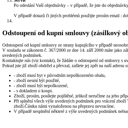
Servis
Po odeslání Vaší objednávky – v případě, že jste do objednávky
V případě dotazů či jiných problémů použijte prosím email : 
Odstoupení od kupní smlouvy (zásilkový o
Odstoupení od kupní smlouvy ze strany kupujícího v případě neosobní
V souladu se zákonem č. 367/2000 ze dne 14. září 2000 máte jako zák
uvedených podmínek.
Kontaktujte nás (viz kontakt), že žádáte o odstoupení od smlouvy s u
Pokud jste již zboží obdržel a převzal, zašlete jej zpět na naší adres
- zboží musí byt v původním nepoškozeném obalu,
- zboží nesmí být použité,
- zboží musí být nepoškozené,
- s dokladem o koupi.
Zboží, prosím, posílejte pojištěné, jelikož neručíme za jeho pří
Při splnění všech výše uvedených podmínek pro vrácení zboží
zboží.Částku námi vynaloženou na přepravu nevracíme.
V případě nesplnění některé z výše uvedených podmínek nebud