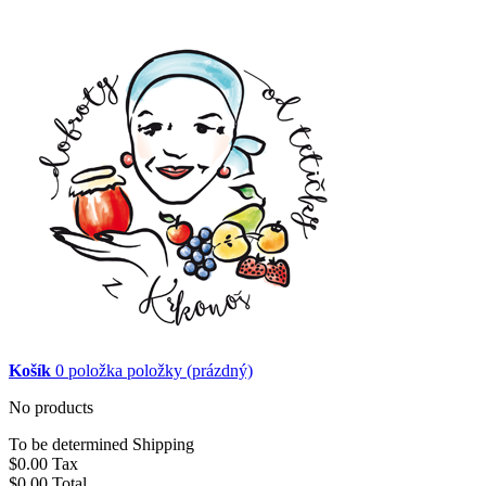
Košík
0
položka
položky
(prázdný)
No products
To be determined
Shipping
$0.00
Tax
$0.00
Total