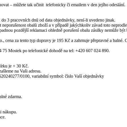
rnovat – můžete tak učinit telefonicky či emailem v den jejího odeslání.
 do 3 pracovních dnů od data objednávky, není-li uvedeno jinak.
at neporušenost obalů zboží a v případě jakýchkoliv závad toto neprodle
ípadnou pozdější reklamaci ohledně porušení obalu zásilky nemůže být b
., cena za tento typ dopravy je 195 Kč a zahrnuje přepravné a balné. 
4 75 Mostek po telefonické dohodě na tel: +420 607 024 890.
bírku je + 30 Kč.
 zašleme na Vaši adresu.
620240277/0100, variabilní symbol: číslo Vaší objednávky
alné zdarma.
mi nákupu.
ace.