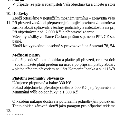
V případě, že jste si rozmysleli Vaši objednávku a chcete ji sto
Dodávky
Zboží odesíláme v nejbližším možném termínu – zpravidla však
Při převzetí zboží od přepravce je kupující povinen zkontrolov
zásilka zboží splňovala všechny podmínky a náležitosti a na př
Při objednávce nad 2 000 Kč je přepravné zdarma.
Všechny zásilky zasíláme Českou poštou s.p. nebo PPL CZ s.r.o
balné.
Zboží lze vyzvednout osobně v provozovně na Souvrati 78, 54
Možnosti platby:
- zboží je odesláno na dobírku a platíte při převzetí, cena za do
- zboží můžete platit předem na účet a po připsání platby zboží
- platba předem převodem na účet Komerční banka a.s. : 115-7
Platební podmínky Slovensko
Účtujeme přepravné a balné 330 Kč
Pokud objednávka přesahuje částku 3 500 Kč, je přepravné a b
Minimální výše objednávky je 1 500 Kč.
O každém nákupu dostáváte potvrzení s jednotlivými položka
Tento doklad zároveň slouží jako paragon pro případné reklam