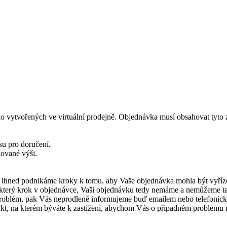
ho vytvořených ve virtuální prodejně. Objednávka musí obsahovat tyto zá
su pro doručení.
dované výši.
o ihned podnikáme kroky k tomu, aby Vaše objednávka mohla být vyříz
ěkterý krok v objednávce, Vaši objednávku tedy nemáme a nemůžeme tak
 problém, pak Vás neprodleně informujeme buď emailem nebo telefonick
akt, na kterém býváte k zastižení, abychom Vás o případném problému 