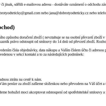
 či jinak, sdělili e-mailovou adresu - dostáváte oznámení o odchodu zá
dobrotyodteticky@gmail.com nebo jana@dobrotyodteticky.cz nebo telef
bchod)
ho způsobu doručení zboží ( nevztahuje se na osobní převzetí zboží v m
azník právo odstoupit od smlouvy do 14 dnů od převzetí zboží. Rozhodn
vedením čísla objednávky, data nákupu a Vaším číslem účtu či adresou 
u uvedenou v sekci kontakt a to za následujících podmínek:
padnou ztrátu na cestě k nám.
 Vám peníze za zboží zašleme složenkou nebo převodem na Váš účet a 
eme bohužel moci akceptovat odstoupení od spotřebitelské smlouvy a 