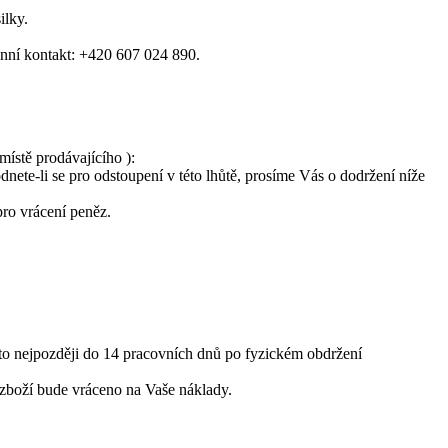
silky.
onní kontakt: +420 607 024 890.
ístě prodávajícího ):
ete-li se pro odstoupení v této lhůtě, prosíme Vás o dodržení níže
pro vrácení peněz.
to nejpozději do 14 pracovních dnů po fyzickém obdržení
zboží bude vráceno na Vaše náklady.