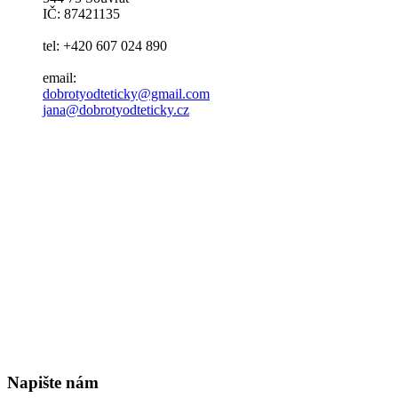
IČ: 87421135
tel: +420 607 024 890
email:
dobrotyodteticky@gmail.com
jana@dobrotyodteticky.cz
Napište nám