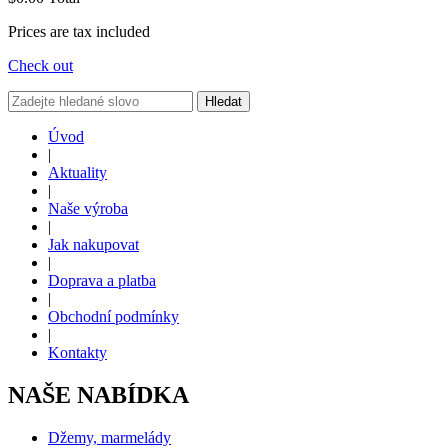
Prices are tax included
Check out
Hledat
Úvod
|
Aktuality
|
Naše výroba
|
Jak nakupovat
|
Doprava a platba
|
Obchodní podmínky
|
Kontakty
NAŠE NABÍDKA
Džemy, marmelády