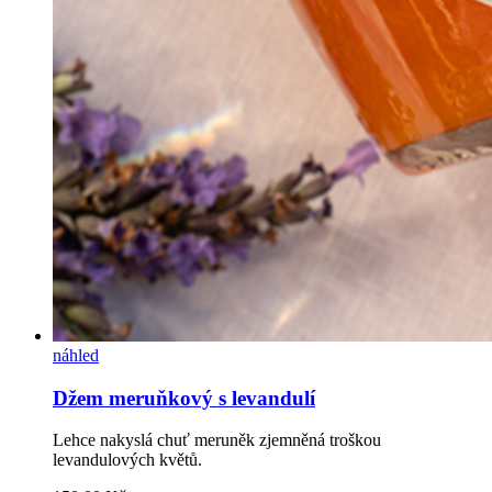
náhled
Džem meruňkový s levandulí
Lehce nakyslá chuť meruněk zjemněná troškou
levandulových květů.