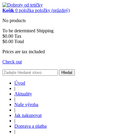
Košík
0
položka
položky
(prázdný)
No products
To be determined
Shipping
$0.00
Tax
$0.00
Total
Prices are tax included
Check out
Hledat
Úvod
|
Aktuality
|
Naše výroba
|
Jak nakupovat
|
Doprava a platba
|