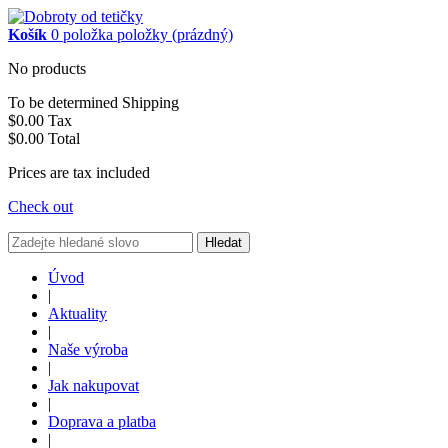
Košík
0
položka
položky
(prázdný)
No products
To be determined
Shipping
$0.00
Tax
$0.00
Total
Prices are tax included
Check out
Hledat
Úvod
|
Aktuality
|
Naše výroba
|
Jak nakupovat
|
Doprava a platba
|