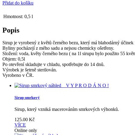
Přidat do košíku
Hmotnost:
0,5 l
Popis
Sirup je vyrobený z květů černého bezu, který má blahodárný účinek
Byliny pocházejí z mého sadu a nejsou chemicky ošetřeny.
Složení: voda, květy černého bezu ( na 1l sirupu bylo použito 55 květ
Objem: 0,5l
Po otevření skladujte v chladu, spotřebujte do 14 dnů.
Výrobek je šetrně sterilován.
Vyrobeno v ČR.
náhled
V Y P R O D Á N O !
Sirup smrkový
Sirup, který vzniká macerováním smrkových výhonků.
125.00
Kč
VÍCE
Online only