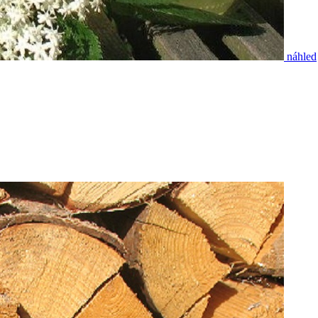
náhled