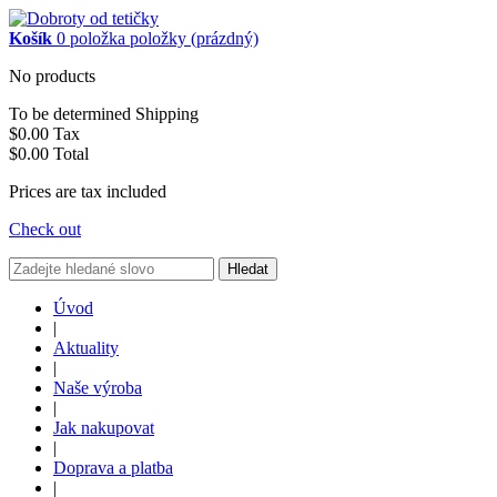
Košík
0
položka
položky
(prázdný)
No products
To be determined
Shipping
$0.00
Tax
$0.00
Total
Prices are tax included
Check out
Hledat
Úvod
|
Aktuality
|
Naše výroba
|
Jak nakupovat
|
Doprava a platba
|