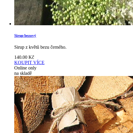
Sirup bezový
Sirup z květů bezu černého.
140.00
Kč
KOUPIT
VÍCE
Online only
na skladě