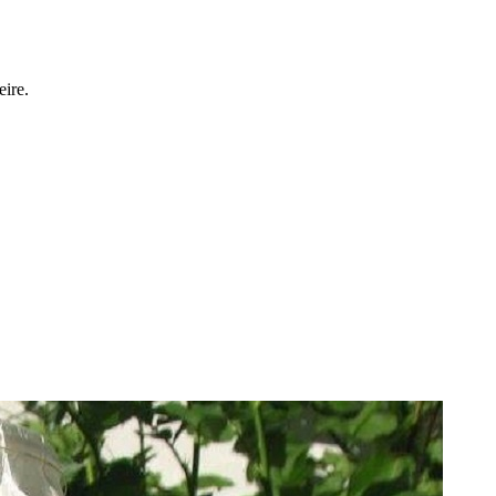
eire.