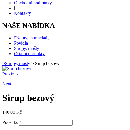
Obchodní podmínky
|
Kontakty
NAŠE NABÍDKA
Džemy, marmelády
Povidla
Sirupy, mošty
Ostatní produkty
>
Sirupy, mošty
>
Sirup bezový
Previous
Next
Sirup bezový
140.00
Kč
Počet ks