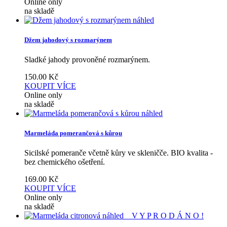
Online only
na skladě
náhled
Džem jahodový s rozmarýnem
Sladké jahody provoněné rozmarýnem.
150.00
Kč
KOUPIT
VÍCE
Online only
na skladě
náhled
Marmeláda pomerančová s kůrou
Sicilské pomeranče včetně kůry ve skleničče. BIO kvalita -
bez chemického ošetření.
169.00
Kč
KOUPIT
VÍCE
Online only
na skladě
náhled
V Y P R O D Á N O !