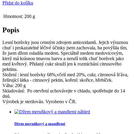
Přidat do košíku
Hmotnost:
200 g
Popis
Lesní borůvky jsou cenným zdrojem antioxidantů. Jejich výraznou
chuť i prokazatelné léčivé účinky jsem zachovala, ba povýšila tím,
že jsem džem osladila medem. Speciálně medem medovicovým,
který má krásnou tmavou barvu a neruší tolik chuť borůvek jako
med květový. Přidaný cukr slouží jen k rozmíchání citrusového
pektinu.
Složení : lesní borůvky 68%,včelí med 20%, cukr, citronová šťáva,
želírující látka - citrusový pektin, koření: skořice, hřebíček.
Váha: 200 g
Skladování: Po otevření uchovávejte v chladu, spotřebujte do 14
dnů.
Výrobek je sterilován. Vyrobeno v ČR.
náhled
Džem meruňkový a mandlemi