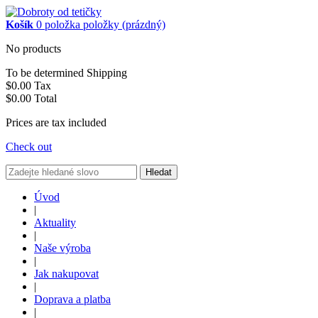
Košík
0
položka
položky
(prázdný)
No products
To be determined
Shipping
$0.00
Tax
$0.00
Total
Prices are tax included
Check out
Hledat
Úvod
|
Aktuality
|
Naše výroba
|
Jak nakupovat
|
Doprava a platba
|