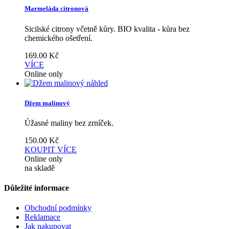
Marmeláda citronová
Sicilské citrony včetně kůry. BIO kvalita - kůra bez
chemického ošetření.
169.00
Kč
VÍCE
Online only
náhled
Džem malinový
Úžasné maliny bez zrníček.
150.00
Kč
KOUPIT
VÍCE
Online only
na skladě
Důležité informace
Obchodní podmínky
Reklamace
Jak nakupovat