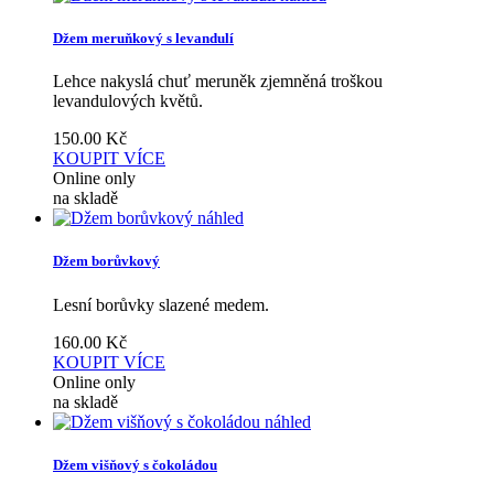
Džem meruňkový s levandulí
Lehce nakyslá chuť meruněk zjemněná troškou
levandulových květů.
150.00
Kč
KOUPIT
VÍCE
Online only
na skladě
náhled
Džem borůvkový
Lesní borůvky slazené medem.
160.00
Kč
KOUPIT
VÍCE
Online only
na skladě
náhled
Džem višňový s čokoládou