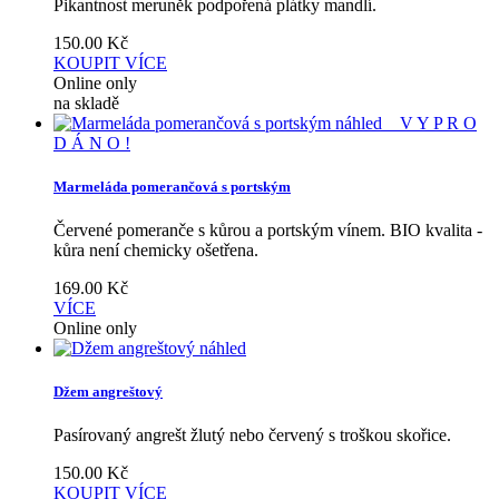
Pikantnost meruněk podpořená plátky mandlí.
150.00
Kč
KOUPIT
VÍCE
Online only
na skladě
náhled
V Y P R O
D Á N O !
Marmeláda pomerančová s portským
Červené pomeranče s kůrou a portským vínem. BIO kvalita -
kůra není chemicky ošetřena.
169.00
Kč
VÍCE
Online only
náhled
Džem angreštový
Pasírovaný angrešt žlutý nebo červený s troškou skořice.
150.00
Kč
KOUPIT
VÍCE