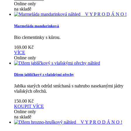
Online only
na skladě
náhled
V Y P R O D Á N O !
Marmeláda mandarinková
Bio clementinky s kůrou.
169.00
Kč
VÍCE
Online only
náhled
Džem jablíčkový s vlašskými ořechy
Jablka starých odrůd smíchaná s nahrubo nasekanými jádry
vlašských ořechů.
150.00
Kč
KOUPIT
VÍCE
Online only
na skladě
náhled
V Y P R O D Á N O !