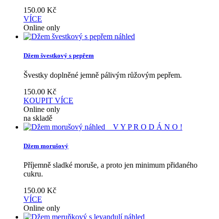
150.00
Kč
VÍCE
Online only
náhled
Džem švestkový s pepřem
Švestky doplněné jemně pálivým růžovým pepřem.
150.00
Kč
KOUPIT
VÍCE
Online only
na skladě
náhled
V Y P R O D Á N O !
Džem morušový
Příjemně sladké moruše, a proto jen minimum přidaného
cukru.
150.00
Kč
VÍCE
Online only
náhled