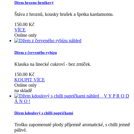
Džem hrozno-hruškový
Štáva z hroznů, kousky hrušek a špetka kardamomu.
150.00
Kč
VÍCE
Online only
náhled
Džem z červeného rybízu
Klasika na linecké cukroví - bez zrníček.
150.00
Kč
KOUPIT
VÍCE
Online only
na skladě
náhled
V Y P R O D
Á N O !
Džem kdoulový s chilli papričkami
Trošku zapomenuté plody příjemně aromatické, s chilli jemně
pálivé.